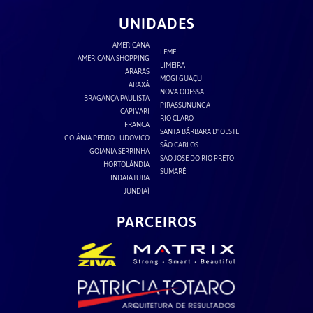
UNIDADES
AMERICANA
LEME
AMERICANA SHOPPING
LIMEIRA
ARARAS
MOGI GUAÇU
ARAXÁ
NOVA ODESSA
BRAGANÇA PAULISTA
PIRASSUNUNGA
CAPIVARI
RIO CLARO
FRANCA
SANTA BÁRBARA D' OESTE
GOIÂNIA PEDRO LUDOVICO
SÃO CARLOS
GOIÂNIA SERRINHA
SÃO JOSÉ DO RIO PRETO
HORTOLÂNDIA
SUMARÉ
INDAIATUBA
JUNDIAÍ
PARCEIROS