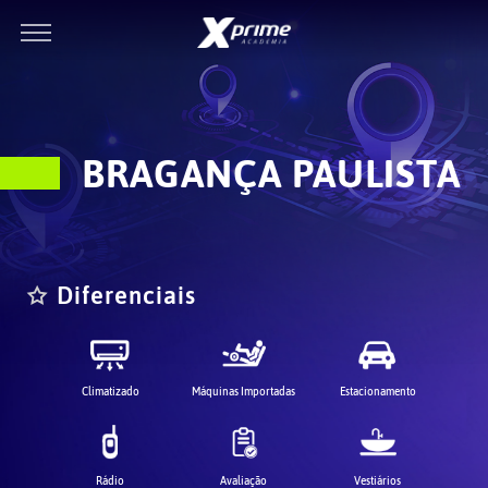
BRAGANÇA PAULISTA
Diferenciais
Climatizado
Máquinas Importadas
Estacionamento
Rádio
Avaliação
Vestiários