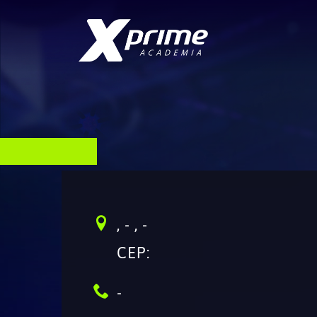
, - ,
-
CEP:
-