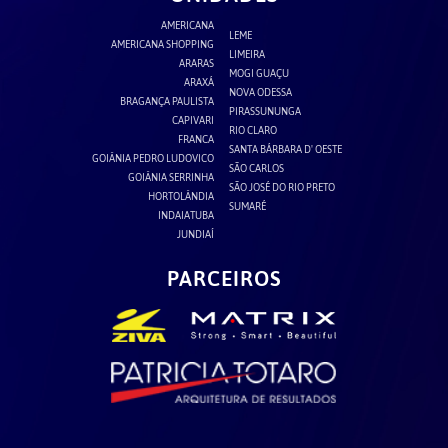
AMERICANA
LEME
AMERICANA SHOPPING
LIMEIRA
ARARAS
MOGI GUAÇU
ARAXÁ
NOVA ODESSA
BRAGANÇA PAULISTA
PIRASSUNUNGA
CAPIVARI
RIO CLARO
FRANCA
SANTA BÁRBARA D' OESTE
GOIÂNIA PEDRO LUDOVICO
SÃO CARLOS
GOIÂNIA SERRINHA
SÃO JOSÉ DO RIO PRETO
HORTOLÂNDIA
SUMARÉ
INDAIATUBA
JUNDIAÍ
PARCEIROS