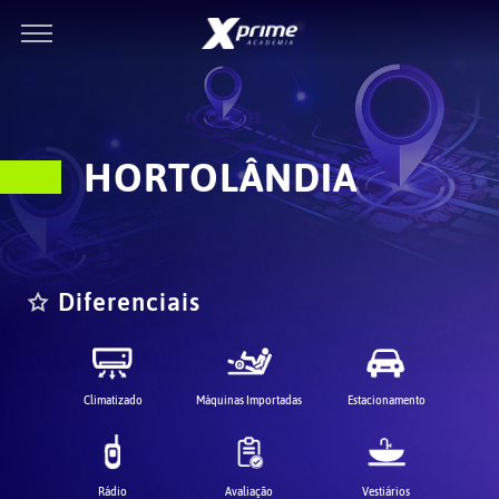
HORTOLÂNDIA
Diferenciais
Climatizado
Máquinas Importadas
Estacionamento
Rádio
Avaliação
Vestiários