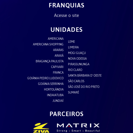
FRANQUIAS
Acesse o site
UNIDADES
AMERICANA
LEME
AMERICANA SHOPPING
LIMEIRA
ARARAS
MOGI GUAÇU
ARAXÁ
NOVA ODESSA
BRAGANÇA PAULISTA
PIRASSUNUNGA
CAPIVARI
RIO CLARO
FRANCA
SANTA BÁRBARA D' OESTE
GOIÂNIA PEDRO LUDOVICO
SÃO CARLOS
GOIÂNIA SERRINHA
SÃO JOSÉ DO RIO PRETO
HORTOLÂNDIA
SUMARÉ
INDAIATUBA
JUNDIAÍ
PARCEIROS