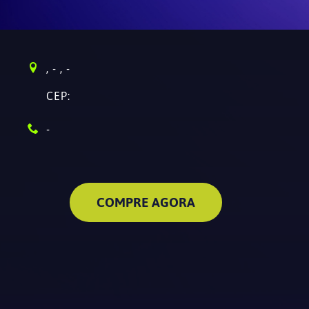
, - ,
-
CEP:
-
COMPRE AGORA