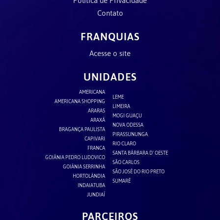
Política de Privacidade
Contato
FRANQUIAS
Acesse o site
UNIDADES
AMERICANA
LEME
AMERICANA SHOPPING
LIMEIRA
ARARAS
MOGI GUAÇU
ARAXÁ
NOVA ODESSA
BRAGANÇA PAULISTA
PIRASSUNUNGA
CAPIVARI
RIO CLARO
FRANCA
SANTA BÁRBARA D' OESTE
GOIÂNIA PEDRO LUDOVICO
SÃO CARLOS
GOIÂNIA SERRINHA
SÃO JOSÉ DO RIO PRETO
HORTOLÂNDIA
SUMARÉ
INDAIATUBA
JUNDIAÍ
PARCEIROS